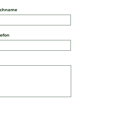
chname
lefon